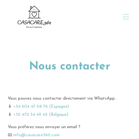
Accueil
Séjour jusqu'à 9 nuits
Séjour de 10 nuits ou plus
Séjour de 30 nuits ou plus
Nous contacter
Nos promotions
Pour les voyageurs
Pour les propriétaires
Portail propriétaires
Vendre ou acheter
Vous pouvez nous contacter directement via WhatsApp :
Qui sommes nous?
📱
+34 604 47 08 76 (Espagne)
Nous contacter
📱
+32 472 34 49 42 (Belgique)
Vous préférez nous envoyer un email ?
📧
info@casacare360.com