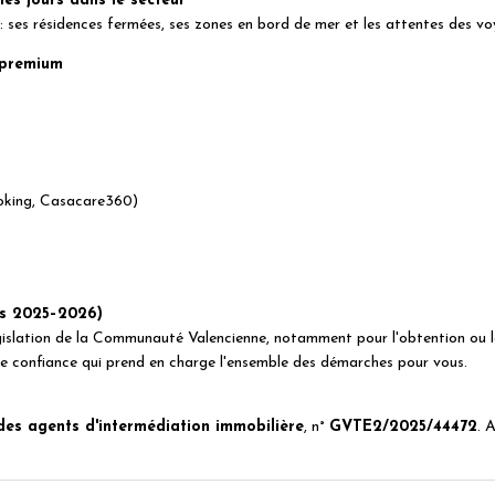
les jours dans le secteur
ses résidences fermées, ses zones en bord de mer et les attentes des voy
 premium
oking, Casacare360)
s
ns 2025–2026)
gislation de la Communauté Valencienne, notamment pour l'obtention ou la 
de confiance qui prend en charge l'ensemble des démarches pour vous.
des agents d'intermédiation immobilière
, n°
GVTE2/2025/44472
. 