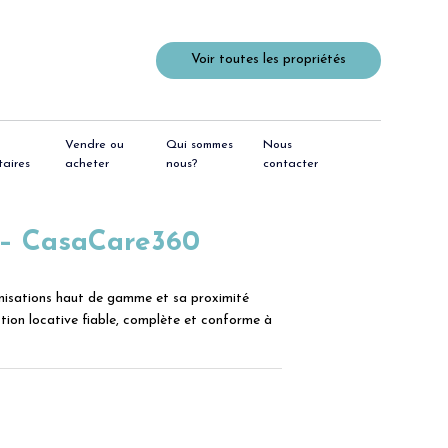
Voir toutes les propriétés
Vendre ou
Qui sommes
Nous
taires
acheter
nous?
contacter
 – CasaCare360
anisations haut de gamme et sa proximité
tion locative fiable, complète et conforme à