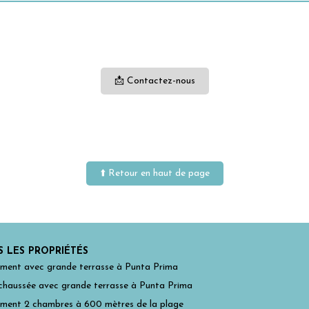
📩 Contactez-nous
⬆️ Retour en haut de page
 LES PROPRIÉTÉS
ment avec grande terrasse à Punta Prima
chaussée avec grande terrasse à Punta Prima
ment 2 chambres à 600 mètres de la plage