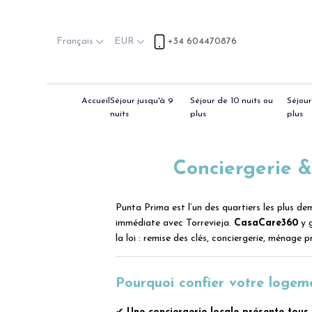
Français
EUR
+34 604470876
Accueil
Séjour jusqu'à 9
Séjour de 10 nuits ou
Séjour
nuits
plus
plus
Conciergerie 
Punta Prima est l’un des quartiers les plus 
immédiate avec Torrevieja.
CasaCare360
y g
la loi : remise des clés, conciergerie, ménage 
Pourquoi confier votre loge