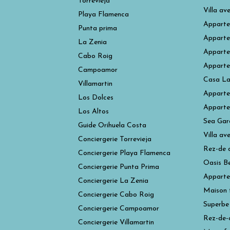
Torrevieja
Villa av
Playa Flamenca
Apparte
Punta prima
Appartem
La Zenia
Apparte
Cabo Roig
Apparte
Campoamor
Casa La
Villamartin
Apparte
Los Dolces
Appartem
Los Altos
Sea Gard
Guide Orihuela Costa
Villa av
Conciergerie Torrevieja
Rez-de c
Conciergerie Playa Flamenca
Oasis B
Conciergerie Punta Prima
Apparte
Conciergerie La Zenia
Maison 
Conciergerie Cabo Roig
Superbe
Conciergerie Campoamor
Rez-de-
Conciergerie Villamartin