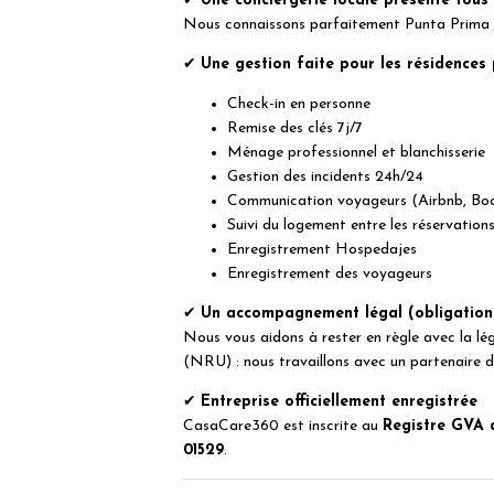
✔
Une conciergerie locale présente tous 
Nous connaissons parfaitement Punta Prima : 
✔
Une gestion faite pour les résidences
Check-in en personne
Remise des clés 7j/7
Ménage professionnel et blanchisserie
Gestion des incidents 24h/24
Communication voyageurs (Airbnb, Bo
Suivi du logement entre les réservation
Enregistrement Hospedajes
Enregistrement des voyageurs
✔
Un accompagnement légal (obligatio
Nous vous aidons à rester en règle avec la lé
(NRU) : nous travaillons avec un partenaire 
✔
Entreprise officiellement enregistrée
CasaCare360 est inscrite au
Registre GVA 
01529
.