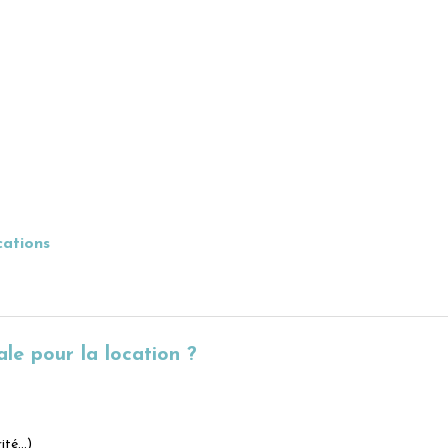
cations
le pour la location ?
rité…)