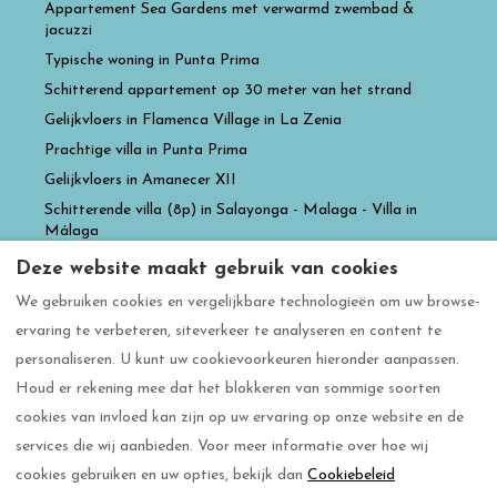
Appartement Sea Gardens met verwarmd zwembad &
jacuzzi
Typische woning in Punta Prima
Schitterend appartement op 30 meter van het strand
Gelijkvloers in Flamenca Village in La Zenia
Prachtige villa in Punta Prima
Gelijkvloers in Amanecer XII
Schitterende villa (8p) in Salayonga - Malaga - Villa in
Málaga
Prachtige villa aan Vistabella Golf
Deze website maakt gebruik van cookies
Villa familiale de luxe avec grande piscine privée
We gebruiken cookies en vergelijkbare technologieën om uw browse-
Casa la luz Amanecer XII
ervaring te verbeteren, siteverkeer te analyseren en content te
Casa Gia Paradise Resort
personaliseren. U kunt uw cookievoorkeuren hieronder aanpassen.
Houd er rekening mee dat het blokkeren van sommige soorten
cookies van invloed kan zijn op uw ervaring op onze website en de
services die wij aanbieden. Voor meer informatie over hoe wij
Nederlands
EUR
+34 604470876
cookies gebruiken en uw opties, bekijk dan
Cookiebeleid