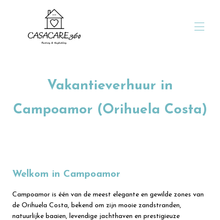
ontvangst
Verblijf tot 9 nachten
Vakantieverhuur in
Verblijf van 10 nachten of meer
Verblijf van 30 nachten of meer
Campoamor (Orihuela Costa)
Onze promoties
Voor reizigers
Voor eigenaren
Portaal voor eigenaren
Te koop
Wie zijn wij?
Neem contact met ons op
Welkom in Campoamor
Campoamor is één van de meest elegante en gewilde zones van
de Orihuela Costa, bekend om zijn mooie zandstranden,
natuurlijke baaien, levendige jachthaven en prestigieuze