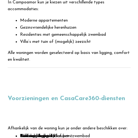
In Campoamor kun je kiezen uit verschillende types
accommodaties:
Moderne appartementen
Gezinsvriendelijke herenhuizen
Residenties met gemeenschappelijk zwembad
Villa’s met tuin of (mogelijk) zeezicht
Alle woningen worden geselecteerd op basis van ligging, comfort
en kwaliteit.
Voorzieningen en CasaCare360-diensten
Afhankelijk van de woning kun je onder andere beschikken over:
Airconditioning
Wi-Fi en Smart TV
Volledig uitgeruste keuken
Gemeenschappelijk of privézwembad
Terras of balkon
Parkeergelegenheid