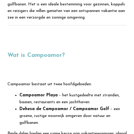
golfbanen. Het is een ideale bestemming voor gezinnen, koppels
en reizigers die willen genieten van een ontspannen vakantie aan
zee in een verzorgde en zonnige omgeving.
Wat is Campoamor?
Campoamor bestaat uit twee hoofdgebieden:
Campoamor Playa
– het kustgedeelte met stranden,
baaien, restaurants en een jachthaven.
Dehesa de Campoamor / Campoamor Golf
– een
groene, rustige woonwijk omgeven door natuur en
golfbanen.
Beide delen bieden een ruime keuze aan vakantiewoningen, ideaal