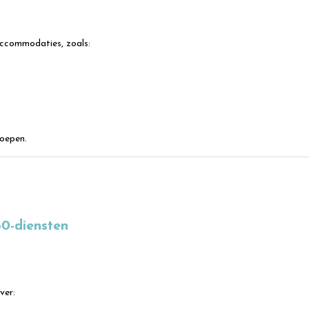
accommodaties, zoals:
roepen.
0-diensten
ver: