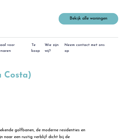
Bekijk alle woningen
aal voor
Te
Wie zijn
Neem contact met ons
enaren
koop
wij?
op
a Costa)
stekende golfbanen, de moderne residenties en
 naar een rustig verblijf dicht bij de