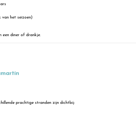
bars
k van het seizoen)
 een diner of drankje.
amartín
chillende prachtige stranden zijn dichtbij: