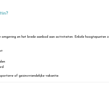
tín?
e omgeving en het brede aanbod aan activiteiten. Enkele hoogtepunten zi
rt
jden
ard
ortieve of gezinsvriendelijke vakantie.