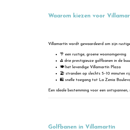
Waarom kiezen voor Villamar
Villamartín wordt gewaardeerd om zijn rustig
🌴 een rustige, groene woonomgeving
⛳ drie prestigieuze golfbanen in de buu
🍽 het levendige Villamartín Plaza
🏖 stranden op slechts 5–10 minuten ri
🛍 snelle toegang tot La Zenia Boulev
Een ideale bestemming voor een ontspannen, sp
Golfbanen in Villamartín