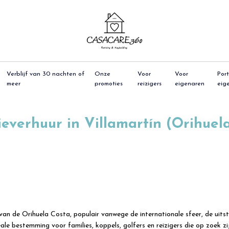
Verblijf van 30 nachten of
Onze
Voor
Voor
Port
meer
promoties
reizigers
eigenaren
eig
everhuur in Villamartín (Orihuel
van de Orihuela Costa, populair vanwege de internationale sfeer, de uit
ale bestemming voor families, koppels, golfers en reizigers die op zoek zijn